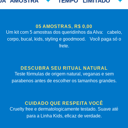
A AMOSTRA
✦
TEMPO LIMITADO
✦
S
05 AMOSTRAS, R$ 0,00
Um kit com 5 amostras dos queridinhos da Alva: cabelo,
corpo, bucal, kids, styling e goodmood. Você paga só o
frete.
DESCUBRA SEU RITUAL NATURAL
Teste fórmulas de origem natural, veganas e sem
parabenos antes de escolher os tamanhos grandes.
CUIDADO QUE RESPEITA VOCÊ
Cruelty free e dermatologicamente testado. Suave até
para a Linha Kids, eficaz de verdade.