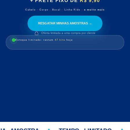
+ FRETE FIXO DE
R$ 9,90
Cabelo · Corpo · Bucal · Linha Kids ·
e muito mais
RESGATAR MINHAS AMOSTRAS →
Oferta limitada a uma compra por cliente
Estoque limitado: restam
47 kits
hoje