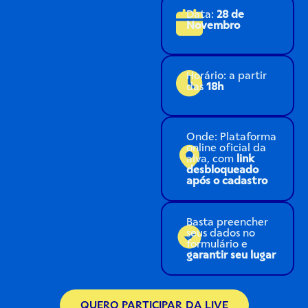
Data:
28 de
Novembro
Horário: a partir
das
18h
Onde: Plataforma
online oficial da
alva, com
link
desbloqueado
após o cadastro
Basta preencher
seus dados no
formulário e
garantir seu lugar
QUERO PARTICIPAR DA LIVE